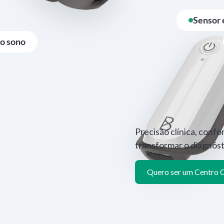
Sensor
do sono
Precisão clínica, confo
transformar o diagnósti
Quero ser um Centro 