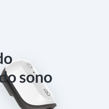
do
 do sono