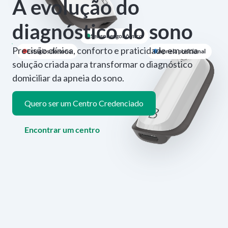
A evolução do
diagnóstico do sono
Sensor ergonômico
Precisão clínica, conforto e praticidade em uma
Estágios do sono
Apneia posicional
solução criada para transformar o diagnóstico
domiciliar da apneia do sono.
Quero ser um Centro Credenciado
Encontrar um centro