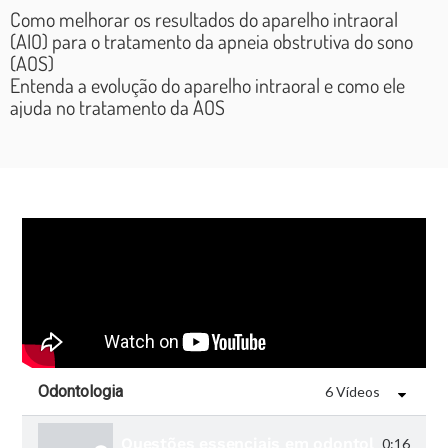
comprometem o sono,
Como melhorar os resultados do aparelho intraoral
(AIO) para o tratamento da apneia obstrutiva do sono
como o ronco, o
(AOS)
Entenda a evolução do aparelho intraoral e como ele
bruxismo e a Apneia
ajuda no tratamento da AOS
Obstrutiva do Sono
(AOS), normalmente
através de placas e/ou
aparelhos intra-orais.
Odontologia
6 Vídeos
Questões essenciais em odontologia do so
0:16