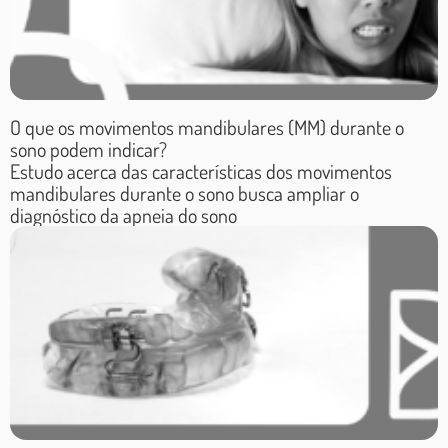
apresentar
manifestações na
forma de sonolência
excessiva, aumento do
O que os movimentos mandibulares (MM) durante o
sono podem indicar?
risco de acidentes,
Estudo acerca das características dos movimentos
entre outros. A
mandibulares durante o sono busca ampliar o
diagnóstico da apneia do sono
odontologia do sono é
uma especialidade que
permite ao cirurgião-
dentista capacitado
avaliar e tratar
distúrbios que