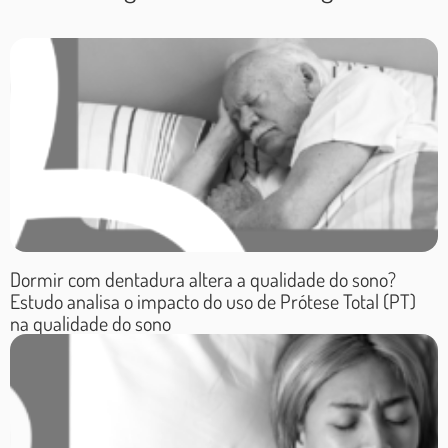
O cirurgião dentista
tem um grande campo
de trabalho no
tratamento dos
distúrbios do sono:
bruxismo, ronco
primário e apneia de
Dormir com dentadura altera a qualidade do sono?
intensidade leve e
Estudo analisa o impacto do uso de Prótese Total (PT)
na qualidade do sono
moderada. O paciente
com apneia do sono
sem tratamento pode