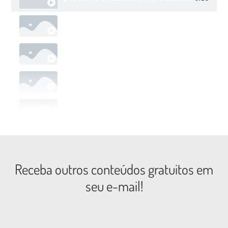
Questões essenciais em odontologia do so
Miofuncional e apneia do Sono
A odontologia do sono
Dentistas e o Tratamento da apneia do s
Benefícios da oximetria na odontologia d
Receba outros conteúdos gratuitos em
seu e-mail!