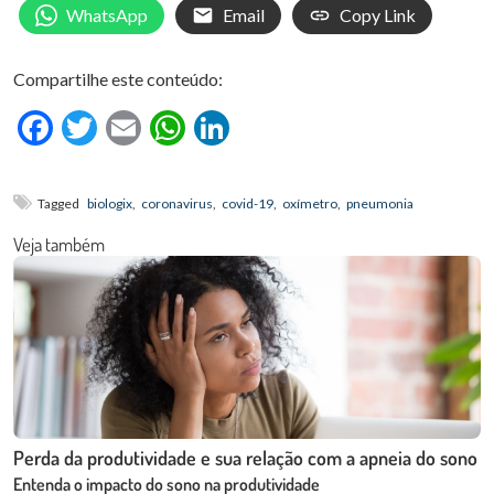
WhatsApp
Email
Copy Link
Compartilhe este conteúdo:
Facebook
Twitter
Email
WhatsApp
LinkedIn
Tagged
biologix
,
coronavirus
,
covid-19
,
oxímetro
,
pneumonia
Veja também
Perda da produtividade e sua relação com a apneia do sono
Entenda o impacto do sono na produtividade