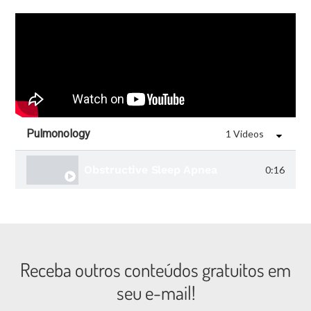
of these symptoms
may include shortness
of breath and rapid
heartbeat, among
others.
Pulmonology
1 Videos
Obstructive Sleep Apnea
0:16
Receba outros conteúdos gratuitos em
seu e-mail!