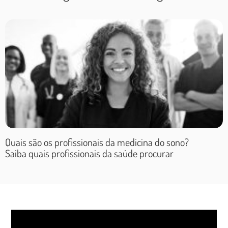
O sono normal ou seus
distúrbios estão
associados ao bom ou
mau funcionamento
cerebral,
respectivamente, e o
neurologista conhece
Quais são os profissionais da medicina do sono?
profundamente a
Saiba quais profissionais da saúde procurar
anatomia, fisiologia,
fisiopatologia e clínica
do sistema nervoso.