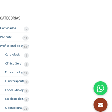
CATEGORIAS
Convidados
9
Paciente
51
Profissional de saúde
63
Cardiologia
8
Clínico Geral
2
Endocrinologia
12
Fisioterapeuta
4
Fonoaudiologia
1
Medicina do Sono
3
Odontologia
21