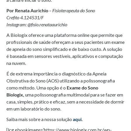
Por Renata Aurichio
–
Fisioterapeuta do Sono
Crefito 4.124531/F
Instagram: @fisio.renataaurichio
A Biologix oferece uma plataforma online que permite que
profissionais de saúde ofereçam a seus pacientes um exame
de apneia do sono simplificado e de baixo custo. A solução
é baseada em sensores vestíveis, aplicativos e computação
na nuvem.
É de extrema importância o diagnóstico da Apneia
Obstrutiva do Sono (AOS) utilizando a polissonografia
como método. Uma opção é o
Exame do Sono
Biologix,
uma polissonografia multimodal para se fazer em
casa, simples, prático e eficaz, sem a necessidade de dormir
em um laboratório do sono.
Saiba mais sobre a nossa solução
aqui.
[lcg ebookimage=’https://www.biologix.com.br/wp-