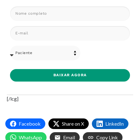
BAIXAR AGORA
[/lcg]
Facebook
Share on X
LinkedIn
WhatsApp
Email
Copy Link