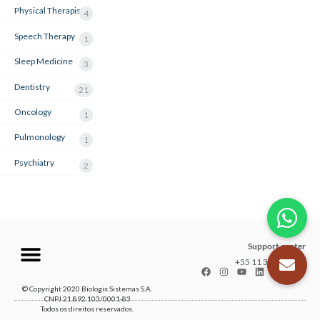
Physical Therapist
4
Speech Therapy
1
Sleep Medicine
3
Dentistry
21
Oncology
1
Pulmonology
1
Psychiatry
2
Support center
+55 11 3035-1211
© Copyright 2020 Biologix Sistemas S.A.
CNPJ 21.892.103/0001-83
Todos os direitos reservados.