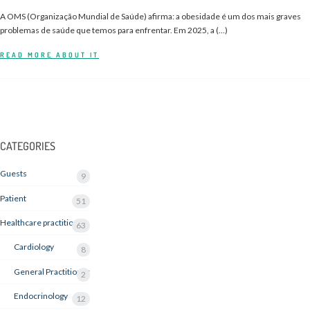
A OMS (Organização Mundial de Saúde) afirma: a obesidade é um dos mais graves
problemas de saúde que temos para enfrentar. Em 2025, a (…)
READ MORE ABOUT IT
CATEGORIES
Guests
9
Patient
51
Healthcare practitioner
63
Cardiology
8
General Practitioner
2
Endocrinology
12