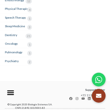
Endocrinology
12
Physical Therapist
4
Speech Therapy
1
Sleep Medicine
3
Dentistry
21
Oncology
1
Pulmonology
1
Psychiatry
2
Support center
+55 11 3035-1211
© Copyright 2020 Biologix Sistemas S.A.
CNPJ 21.892.103/0001-83