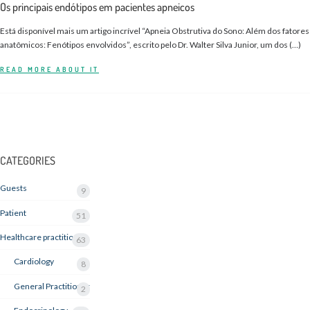
Os principais endótipos em pacientes apneicos
Está disponível mais um artigo incrível “Apneia Obstrutiva do Sono: Além dos fatores
anatômicos: Fenótipos envolvidos”, escrito pelo Dr. Walter Silva Junior, um dos (…)
READ MORE ABOUT IT
CATEGORIES
Guests
9
Patient
51
Healthcare practitioner
63
Cardiology
8
General Practitioner
2