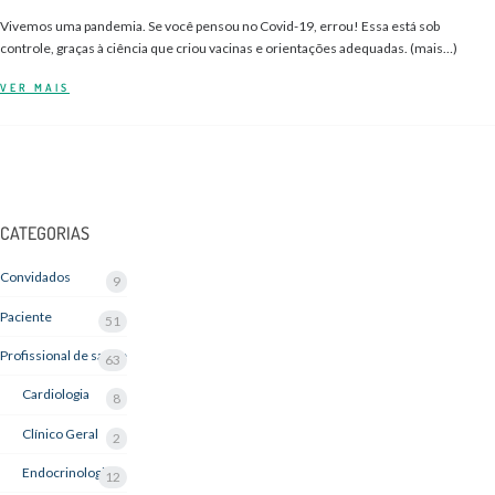
Vivemos uma pandemia. Se você pensou no Covid-19, errou! Essa está sob
controle, graças à ciência que criou vacinas e orientações adequadas. (mais…)
VER MAIS
CATEGORIAS
Convidados
9
Paciente
51
Profissional de saúde
63
Cardiologia
8
Clínico Geral
2
Endocrinologia
12