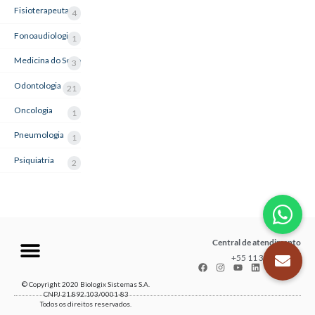
Fisioterapeuta
4
Fonoaudiologia
1
Medicina do Sono
3
Odontologia
21
Oncologia
1
Pneumologia
1
Psiquiatria
2
Central de atendimento
+55 11 3035-1211
© Copyright 2020 Biologix Sistemas S.A.
CNPJ 21.892.103/0001-83
Todos os direitos reservados.