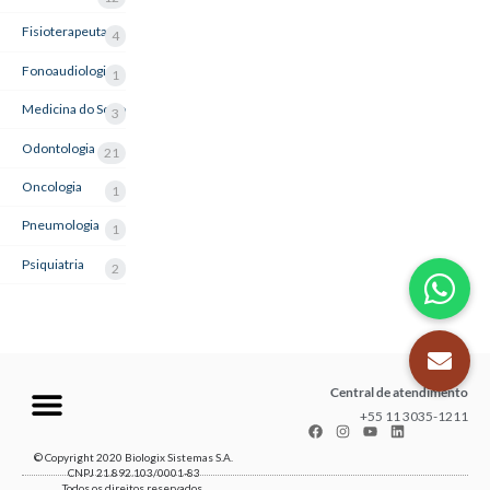
Fisioterapeuta
4
Fonoaudiologia
1
Medicina do Sono
3
Odontologia
21
Oncologia
1
Pneumologia
1
Psiquiatria
2
Central de atendimento
+55 11 3035-1211
© Copyright 2020 Biologix Sistemas S.A.
CNPJ 21.892.103/0001-83
Todos os direitos reservados.