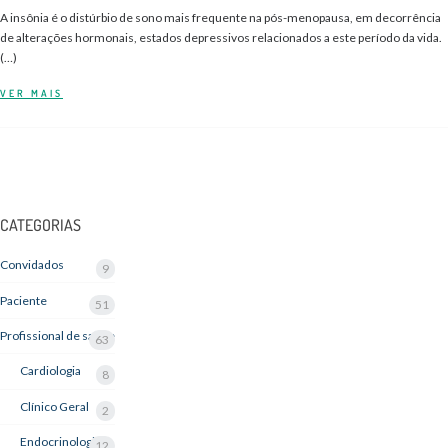
A insônia é o distúrbio de sono mais frequente na pós-menopausa, em decorrência
de alterações hormonais, estados depressivos relacionados a este período da vida.
(…)
VER MAIS
CATEGORIAS
Convidados
9
Paciente
51
Profissional de saúde
63
Cardiologia
8
Clínico Geral
2
Endocrinologia
12