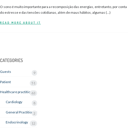
O sono é muito importante para a recomposição das energias, entretanto, por conta
do estresse e das tensões cotidianas, além de maus hábitos, algumas (…)
READ MORE ABOUT IT
CATEGORIES
Guests
9
Patient
51
Healthcare practitioner
63
Cardiology
8
General Practitioner
2
Endocrinology
12