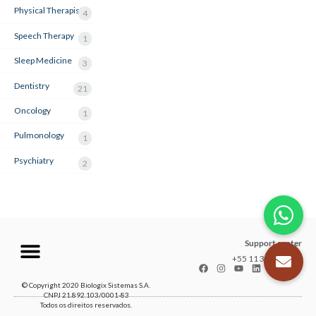
Physical Therapist
4
Speech Therapy
1
Sleep Medicine
3
Dentistry
21
Oncology
1
Pulmonology
1
Psychiatry
2
Support center
+55 11 3035-1211
© Copyright 2020 Biologix Sistemas S.A.
CNPJ 21.892.103/0001-83
Todos os direitos reservados.