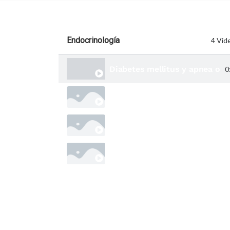
Endocrinología
4 Vid
Diabetes mellitus y apnea obs
0
Entenda a relação entre sono 
Entenda a sarcopenia
Apneia obstrutiva do sono e 