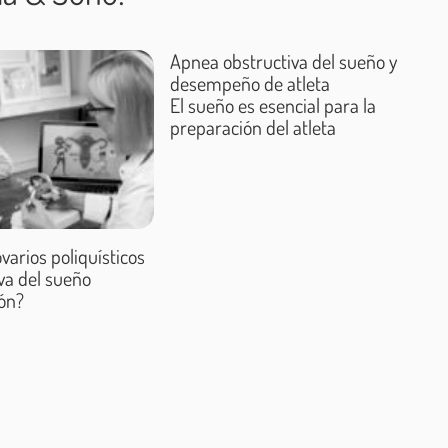
Apnea obstructiva del sueño y
 riesgo para desenvolver enfermedades cardiovasculares 
desempeño de atleta
al sistémica, el accidente cerebrovascular (ACV), la arritm
El sueño es esencial para la
consulte con un cardiólogo si usted presenta síntomas co
preparación del atleta
ea matinal; y sensación de ahogo durante el sueño.
varios poliquísticos
va del sueño
ión?