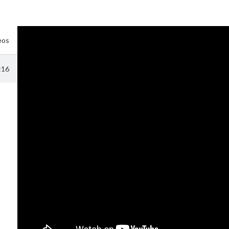
eos
tructiva del sueño
:16
e a diabetes
obesidade