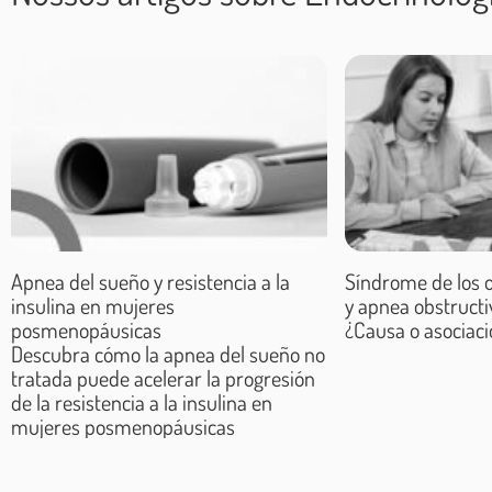
La apnea del sueño es un factor de
se encuentran la hipertensión arteri
auricular. Es muy importante que 
somnolencia diurna excesiva; cefal
Apnea del sueño y resistencia a la
Síndrome de los o
insulina en mujeres
y apnea obstructi
posmenopáusicas
¿Causa o asociac
Descubra cómo la apnea del sueño no
tratada puede acelerar la progresión
de la resistencia a la insulina en
mujeres posmenopáusicas