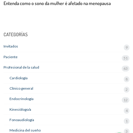
Entenda como o sono da mulher é afetado na menopausa
CATEGORÍAS
Invitados
9
Paciente
51
Profesional de la salud
63
Cardiología
8
Clínico general
2
Endocrinología
12
Kinesiólogo/a
4
Fonoaudiología
1
Medicina del sueño
3