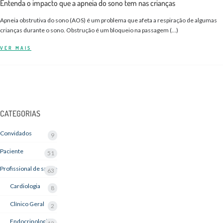
Entenda o impacto que a apneia do sono tem nas crianças
Apneia obstrutiva do sono (AOS) é um problema que afeta a respiração de algumas
crianças durante o sono. Obstrução é um bloqueio na passagem (…)
VER MAIS
CATEGORIAS
Convidados
9
Paciente
51
Profissional de saúde
63
Cardiologia
8
Clínico Geral
2
Endocrinologia