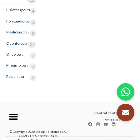
12
Fisioterapeuta
4
Fonoaudiologia
1
Medicina do Sono
3
Odontologia
21
Oncologia
1
Pneumologia
1
Psiquiatria
2
Central de atendimento
+55 11 3035-1211
© Copyright 2020 Biologix Sistemas S.A.
CNPJ 21.892.103/0001-83