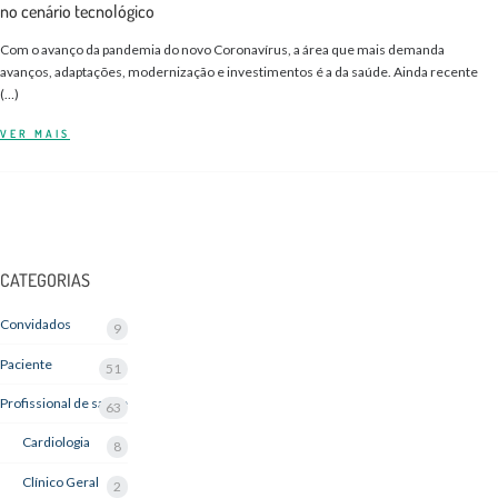
no cenário tecnológico
Com o avanço da pandemia do novo Coronavírus, a área que mais demanda
avanços, adaptações, modernização e investimentos é a da saúde. Ainda recente
(…)
VER MAIS
CATEGORIAS
Convidados
9
Paciente
51
Profissional de saúde
63
Cardiologia
8
Clínico Geral
2