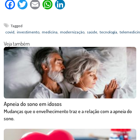
Facebook
Twitter
Email
WhatsApp
LinkedIn
Tagged
covid
,
investimento
,
medicina
,
modernização
,
saúde
,
tecnologia
,
telemedici
Veja também
Apneia do sono em idosos
Mudanças que o envelhecimento traz e a relação com a apneia do
sono.