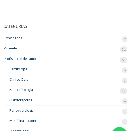
CATEGORIAS
Convidados
9
Paciente
51
Profissional de saúde
63
Cardiologia
8
Clínico Geral
2
Endocrinologia
12
Fisioterapeuta
4
Fonoaudiologia
1
Medicina do Sono
3
Odontologia