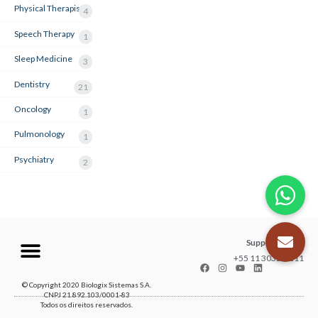
Physical Therapist
4
Speech Therapy
1
Sleep Medicine
3
Dentistry
21
Oncology
1
Pulmonology
1
Psychiatry
2
Support center
+55 11 3035-1211
© Copyright 2020 Biologix Sistemas S.A.
CNPJ 21.892.103/0001-83
Todos os direitos reservados.