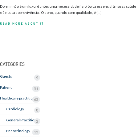
Dormir não é um luxo, é antes uma necessidade fisiológica essencial à nossa saúde
e à nossa sobrevivência. O sono, quando com qualidade, é (…)
READ MORE ABOUT IT
CATEGORIES
Guests
9
Patient
51
Healthcare practitioner
63
Cardiology
8
General Practitioner
2
Endocrinology
12