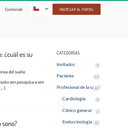
ES
Contenido
INGRESAR AL PORTAL
: ¿cuál es su
CATEGORÍAS
Invitados
9
apnea del sueño
Paciente
51
muito em pesquisa e em
Profesional de la salud
(…)
63
Cardiología
8
Clínico general
2
Endocrinología
o sono?
12