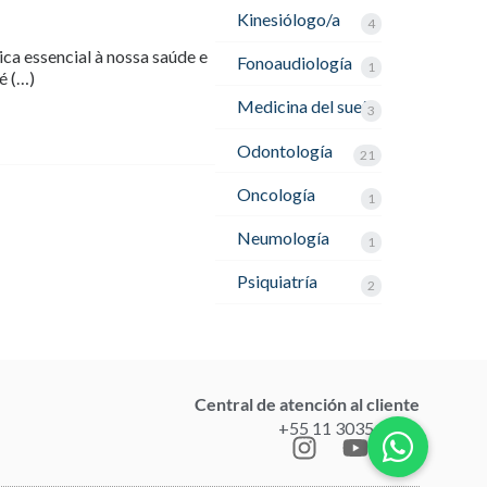
Kinesiólogo/a
4
ica essencial à nossa saúde e
Fonoaudiología
1
é (…)
Medicina del sueño
3
Odontología
21
Oncología
1
Neumología
1
Psiquiatría
2
Central de atención al cliente
+55 11 3035-1211