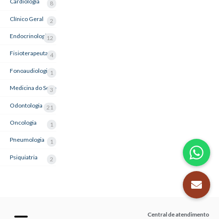
Cardiologia
8
Clínico Geral
2
Endocrinologia
12
Fisioterapeuta
4
Fonoaudiologia
1
Medicina do Sono
3
Odontologia
21
Oncologia
1
Pneumologia
1
Psiquiatria
2
Central de atendimento