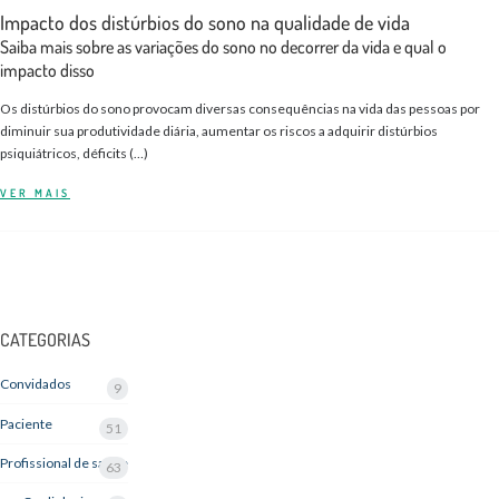
Impacto dos distúrbios do sono na qualidade de vida
Saiba mais sobre as variações do sono no decorrer da vida e qual o
impacto disso
Os distúrbios do sono provocam diversas consequências na vida das pessoas por
diminuir sua produtividade diária, aumentar os riscos a adquirir distúrbios
psiquiátricos, déficits (…)
VER MAIS
CATEGORIAS
Convidados
9
Paciente
51
Profissional de saúde
63