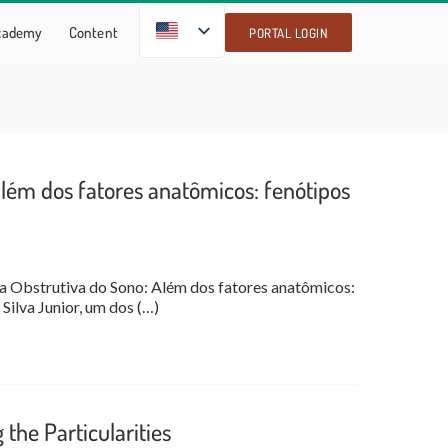
EN
Academy
Content
PORTAL LOGIN
além dos fatores anatômicos: fenótipos
eia Obstrutiva do Sono: Além dos fatores anatômicos:
 Silva Junior, um dos (…)
he Particularities