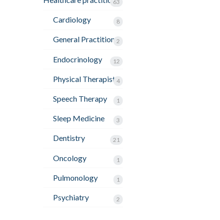
63
Cardiology
8
General Practitioner
2
Endocrinology
12
Physical Therapist
4
Speech Therapy
1
Sleep Medicine
3
Dentistry
21
Oncology
1
Pulmonology
1
Psychiatry
2