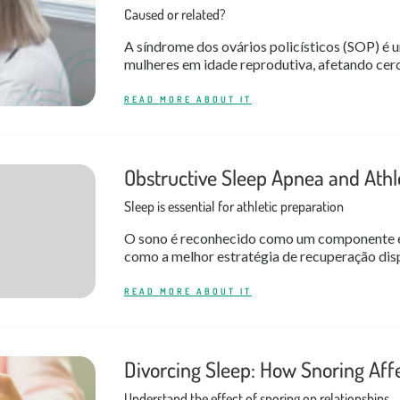
Caused or related?
A síndrome dos ovários policísticos (SOP) é 
mulheres em idade reprodutiva, afetando cer
READ MORE ABOUT IT
Obstructive Sleep Apnea and Ath
Sleep is essential for athletic preparation
O sono é reconhecido como um componente ess
como a melhor estratégia de recuperação disp
READ MORE ABOUT IT
Divorcing Sleep: How Snoring Affe
Understand the effect of snoring on relationships