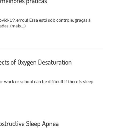
melhores práticas
id-19, errou! Essa está sob controle, graças à
uadas. (mais…)
ects of Oxygen Desaturation
 work or school can be difficult if there is sleep
bstructive Sleep Apnea