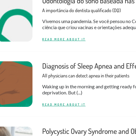
Odontologia do sono baseada nas 
A importância do dentista qualificado (DQ)
Vivemos uma pandemia. Se você pensou no Cov
ciência que criou vacinas e orientações adeq
READ MORE ABOUT IT
Diagnosis of Sleep Apnea and Eff
All physicians can detect apnea in their patients
Waking up in the morning and getting ready for
deprivation. But (...)
READ MORE ABOUT IT
Polycystic Ovary Syndrome and O