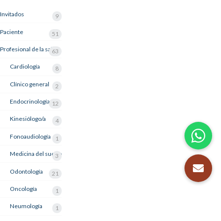
Invitados
9
Paciente
51
Profesional de la salud
63
Cardiología
8
Clínico general
2
Endocrinología
12
Kinesiólogo/a
4
Fonoaudiología
1
Medicina del sueño
3
Odontología
21
Oncología
1
Neumología
1