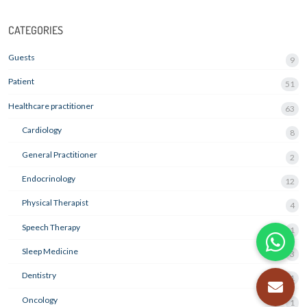
CATEGORIES
Guests
9
Patient
51
Healthcare practitioner
63
Cardiology
8
General Practitioner
2
Endocrinology
12
Physical Therapist
4
Speech Therapy
1
Sleep Medicine
3
Dentistry
21
Oncology
1