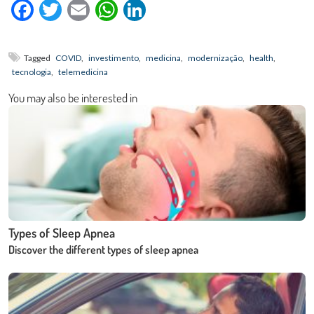
Facebook
Twitter
Email
WhatsApp
LinkedIn
Tagged
COVID
,
investimento
,
medicina
,
modernização
,
health
,
tecnologia
,
telemedicina
You may also be interested in
Types of Sleep Apnea
Discover the different types of sleep apnea