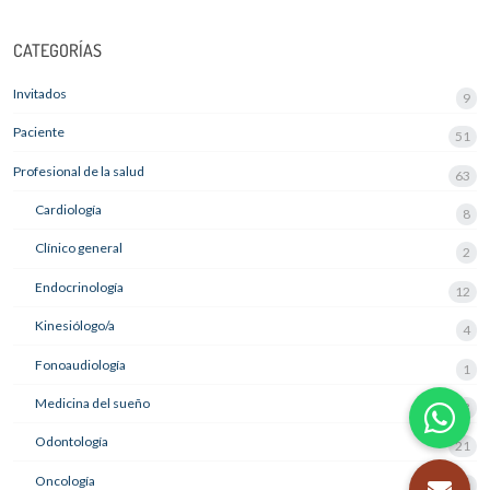
CATEGORÍAS
Invitados
9
Paciente
51
Profesional de la salud
63
Cardiología
8
Clínico general
2
Endocrinología
12
Kinesiólogo/a
4
Fonoaudiología
1
Medicina del sueño
3
Odontología
21
Oncología
1