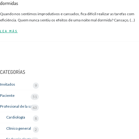
dormidas
Quando nos sentimos improdutivos e cansados, fica difícil realizar as tarefas com
eficiência. Quem nunca sentiu os efeitos de uma noite mal dormida? Cansaço, (…)
LEA MÁS
CATEGORÍAS
Invitados
9
Paciente
51
Profesional de la salud
63
Cardiología
8
Clínico general
2