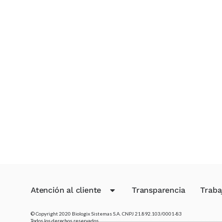
Atención al cliente
Transparencia
Traba
© Copyright 2020 Biologix Sistemas S.A. CNPJ 21.892.103/0001-83
Todos los derechos reservados