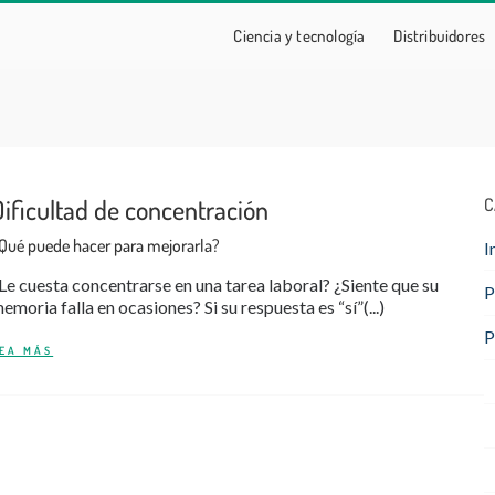
Ciencia y tecnología
Distribuidores
Dificultad de concentración
C
Qué puede hacer para mejorarla?
I
Le cuesta concentrarse en una tarea laboral? ¿Siente que su
P
emoria falla en ocasiones? Si su respuesta es “sí”(...)
P
EA MÁS