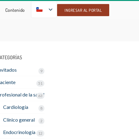
ES
Contenido
INGRESAR AL PORTAL
ATEGORÍAS
nvitados
9
aciente
51
rofesional de la salud
63
Cardiología
8
Clínico general
2
Endocrinología
12