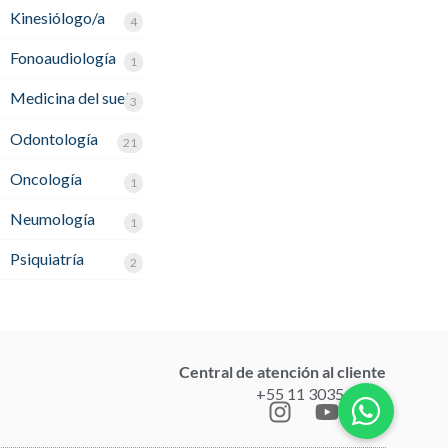
Kinesiólogo/a
4
Fonoaudiología
1
Medicina del sueño
3
Odontología
21
Oncología
1
Neumología
1
Psiquiatría
2
Central de atención al cliente
+55 11 3035-1211