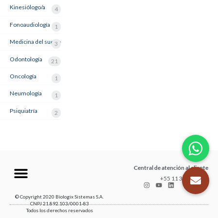
Kinesiólogo/a
4
Fonoaudiología
1
Medicina del sueño
3
Odontología
21
Oncología
1
Neumología
1
Psiquiatría
2
Central de atención al cliente
+55 11 3035-1211
© Copyright 2020 Biologix Sistemas S.A.
CNPJ 21.892.103/0001-83
Todos los derechos reservados