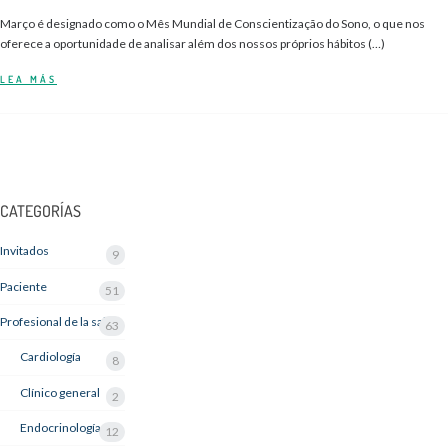
Março é designado como o Mês Mundial de Conscientização do Sono, o que nos
oferece a oportunidade de analisar além dos nossos próprios hábitos (…)
LEA MÁS
CATEGORÍAS
Invitados
9
Paciente
51
Profesional de la salud
63
Cardiología
8
Clínico general
2
Endocrinología
12