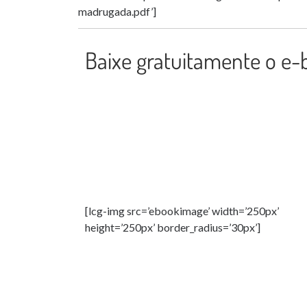
madrugada.pdf’]
Baixe gratuitamente o e-
[lcg-img src=’ebookimage’ width=’250px’
height=’250px’ border_radius=’30px’]