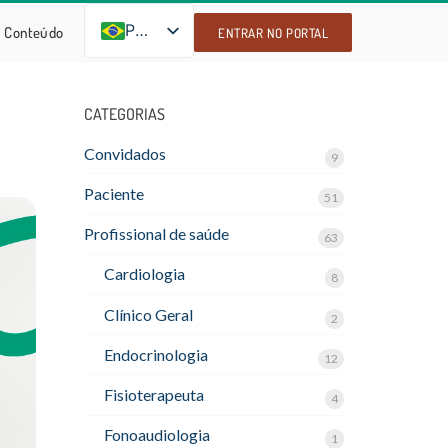
PT-BR
Conteúdo
ENTRAR NO PORTAL
CATEGORIAS
Convidados
9
Paciente
51
Profissional de saúde
63
Cardiologia
8
Clínico Geral
2
Endocrinologia
12
Fisioterapeuta
4
Fonoaudiologia
1