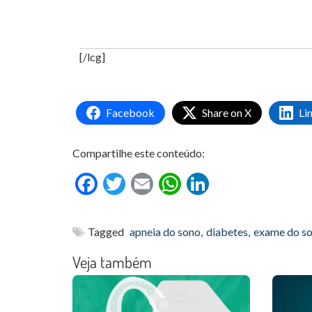
[/lcg]
Facebook
Share on X
Li
Compartilhe este conteúdo:
Facebook
Twitter
Email
WhatsApp
LinkedIn
Tagged
apneia do sono
,
diabetes
,
exame do s
Veja também