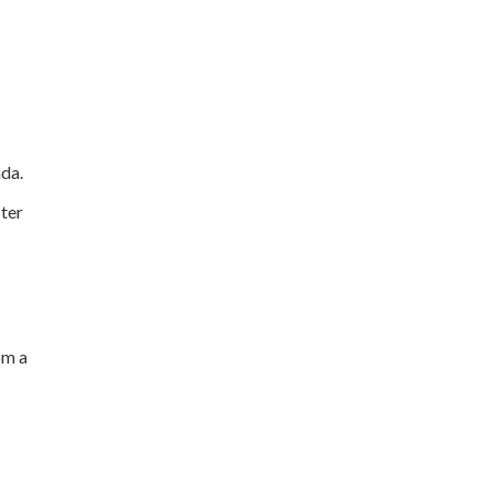
ada.
 ter
om a