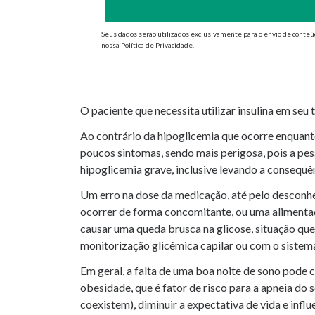
Seus dados serão utilizados exclusivamente para o envio de conteú
nossa Política de Privacidade.
O paciente que necessita utilizar insulina em se
Ao contrário da hipoglicemia que ocorre enquant
poucos sintomas, sendo mais perigosa, pois a pe
hipoglicemia grave, inclusive levando a consequê
Um erro na dose da medicação, até pelo desconh
ocorrer de forma concomitante, ou uma alimenta
causar uma queda brusca na glicose, situação que
monitorização glicêmica capilar ou com o sistem
Em geral, a falta de uma boa noite de sono pode
obesidade, que é fator de risco para a apneia do 
coexistem), diminuir a expectativa de vida e influ