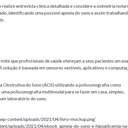
realize entrevista clínica detalhada e considere a oximetria notur
ado, identificando uma possível apneia do sono e assim trabalhan
te.
rmite que profissionais de saúde ofereçam a seus pacientes um e
 A solução é baseada em sensores vestíveis, aplicativos e computa
a Obstrutiva do Sono (AOS) utilizando a polissonografia como
,
uma polissonografia multimodal para se fazer em casa, simples,
 um laboratório do sono.
/wp-content/uploads/2021/04/livro-mockup.png’
tent/uploads/2021/04/ebook_apneia-do-sono-e-hipoglicemia-na