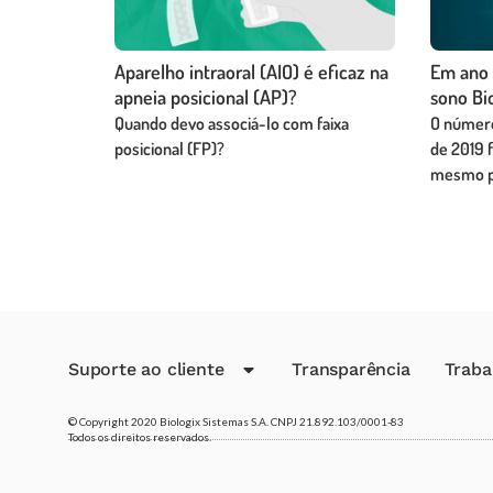
Aparelho intraoral (AIO) é eficaz na
Em ano 
apneia posicional (AP)?
sono Bi
Quando devo associá-lo com faixa
O número
posicional (FP)?
de 2019 
mesmo pe
Suporte ao cliente
Transparência
Traba
© Copyright 2020 Biologix Sistemas S.A. CNPJ 21.892.103/0001-83
Todos os direitos reservados.