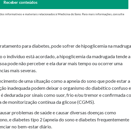
Receber conteúdos
dos informativos e materiais relacionados à Medicina do Sono. Para mais informações, consulte
u tratamento para diabetes, pode sofrer de hipoglicemia na madrug
o o indivíduo está acordado, a hipoglicemia da madrugada tende a
ssoa pode não perceber e ela durar mais tempo ou ocorrer uma
ncias mais severas.
ecimento de uma situação como a apneia do sono que pode estar a
ção inadequada podem deixar o organismo do diabético confuso e
 é dedurada por sinais como suor, frio e/ou tremor e confirmada c
a de monitorização contínua da glicose (CGMS).
 causar problemas de saúde e causar diversas doenças como
sono, e diabetes tipo 2 (apneia do sono e diabetes frequentemente
enciar no bem-estar diário.