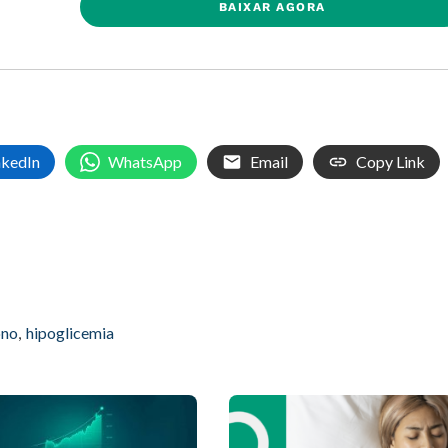
BAIXAR AGORA
nkedIn
WhatsApp
Email
Copy Link
ono
,
hipoglicemia