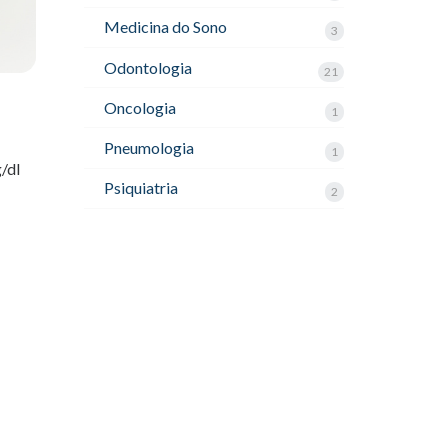
Medicina do Sono
3
Odontologia
21
Oncologia
1
Pneumologia
1
/dl
Psiquiatria
2