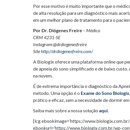
Por esse motivo é muito importante que o médico 
de alta resolução para um diagnóstico mais acert
em um melhor plano de tratamento para o pacien
Por Dr. Diógenes Freire
–
Médico
CRM 4231-SE
Instagram:@drdiogenesfreire
Site
http://drdiogenesfreire.com/
A Biologix oferece uma plataforma online que pe
de apneia do sono simplificado e de baixo custo.
na nuvem.
É de extrema importância o diagnóstico da Apnei
método. Uma opção é o
Exame do Sono Biologix
prático e eficaz, sem a necessidade de dormir em
Saiba mais sobre a nossa solução
aqui.
[lcg ebookimage=’https://www.biologix.com.br
ebookurl=’https://www.biologix.com.br/wp-con