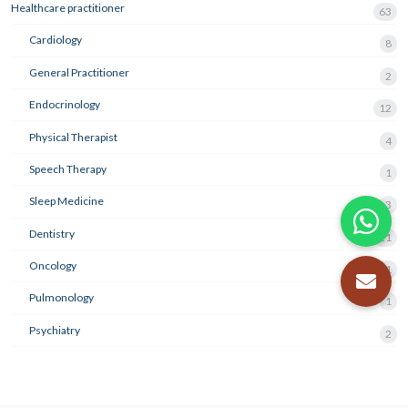
Healthcare practitioner
63
Cardiology
8
General Practitioner
2
Endocrinology
12
Physical Therapist
4
Speech Therapy
1
Sleep Medicine
3
Dentistry
21
Oncology
1
Pulmonology
1
Psychiatry
2