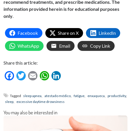
recommend treatments, and prescribe medications. The
information provided herein is for educational purposes
only
.
Facebook
Share on X
LinkedIn
WhatsApp
Email
Copy Link
Share this article:
Facebook
Twitter
Email
WhatsApp
LinkedIn
Tagged
sleep apnea
,
atestado médico
,
fatigue
,
enxaqueca
,
productivity
,
sleep
,
excessive daytime drowsiness
You may also be interested in