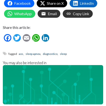
Facebook
Share on X
LinkedIn
WhatsApp
Email
Copy Link
Share this article:
Facebook
Twitter
Email
WhatsApp
LinkedIn
Tagged
aos
,
sleep apnea
,
diagnostico
,
sleep
You may also be interested in