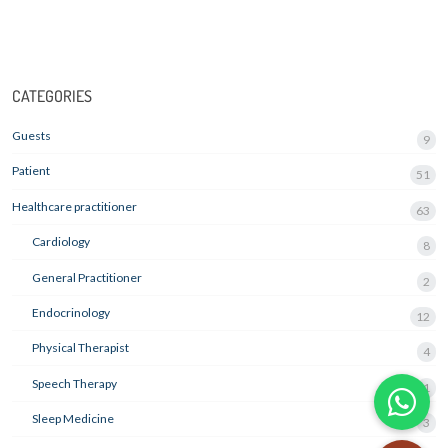
CATEGORIES
Guests
9
Patient
51
Healthcare practitioner
63
Cardiology
8
General Practitioner
2
Endocrinology
12
Physical Therapist
4
Speech Therapy
1
Sleep Medicine
3