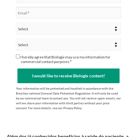
I hereby agree that Biologix may use my information for
commercial contact purposes.*
I would like to receive Biologix content!
Your information will be protected and handled in accordance with the
Brazilian national General Data Protection Regulation. It will only be used
by our commercial team to contact you. You will not receive spam emails, nor
will we share your information with third parties without your prior
consent. For more details, see our Privacy Policy.
Além dos já conhecidos benefícios à saúde do paciente, a