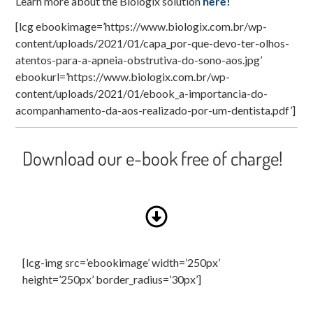
Learn more about the Biologix solution
here!
[lcg ebookimage=’https://www.biologix.com.br/wp-
content/uploads/2021/01/capa_por-que-devo-ter-olhos-
atentos-para-a-apneia-obstrutiva-do-sono-aos.jpg’
ebookurl=’https://www.biologix.com.br/wp-
content/uploads/2021/01/ebook_a-importancia-do-
acompanhamento-da-aos-realizado-por-um-dentista.pdf’]
Download our e-book free of charge!
[lcg-img src=’ebookimage’ width=’250px’
height=’250px’ border_radius=’30px’]