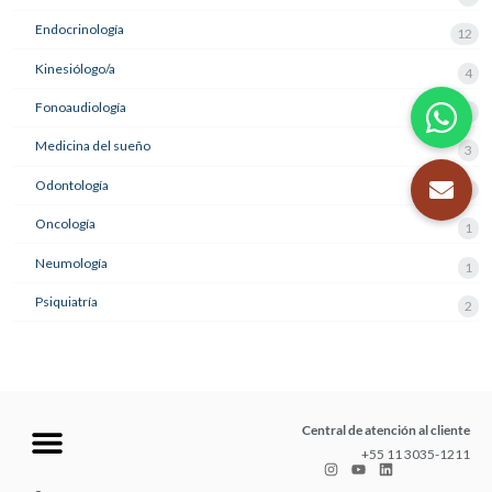
Endocrinología
12
Kinesiólogo/a
4
Fonoaudiología
1
Medicina del sueño
3
Odontología
21
Oncología
1
Neumología
1
Psiquiatría
2
Central de atención al cliente
+55 11 3035-1211