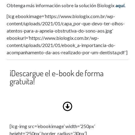
Obtenga más información sobre la solución Biologix
aquí.
[lcg ebookimage=’https://www.biologix.com.br/wp-
content/uploads/2021/01/capa_por-que-devo-ter-olhos-
atentos-para-a-apneia-obstrutiva-do-sono-aos.jpg’
ebookurl=’https://www.biologix.com.br/wp-
content/uploads/2021/01/ebook_a-importancia-do-
acompanhamento-da-aos-realizado-por-um-dentista.pdf’]
¡Descargue el e-book de forma
gratuita!
[lcg-img src=’ebookimage’ width=’250px’
height=’250px’ border_radius=’30px’]