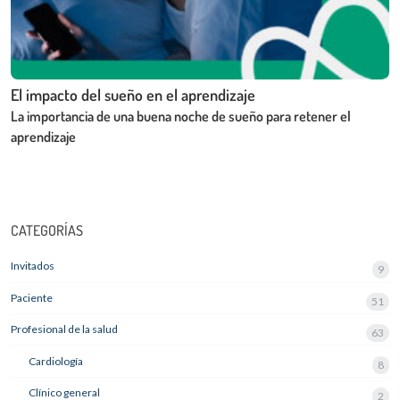
El impacto del sueño en el aprendizaje
La importancia de una buena noche de sueño para retener el
aprendizaje
CATEGORÍAS
Invitados
9
Paciente
51
Profesional de la salud
63
Cardiología
8
Clínico general
2