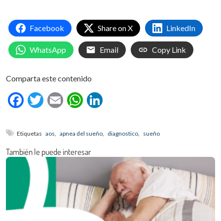
Facebook
Share on X
LinkedIn
WhatsApp
Email
Copy Link
Comparta este contenido
Facebook
Twitter
Email
WhatsApp
LinkedIn
Etiquetas
aos
,
apnea del sueño
,
diagnostico
,
sueño
También le puede interesar