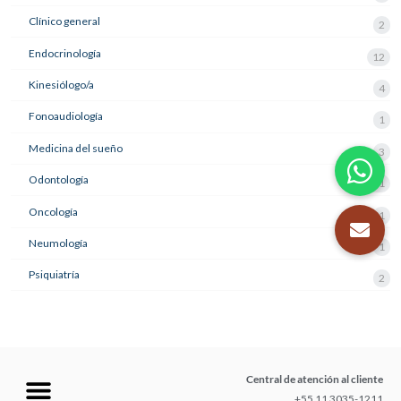
Clínico general
2
Endocrinología
12
Kinesiólogo/a
4
Fonoaudiología
1
Medicina del sueño
3
Odontología
21
Oncología
1
Neumología
1
Psiquiatría
2
Central de atención al cliente
+55 11 3035-1211