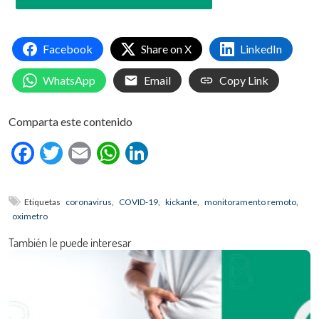
Facebook
Share on X
LinkedIn
WhatsApp
Email
Copy Link
Comparta este contenido
Facebook
Twitter
Email
WhatsApp
LinkedIn
Etiquetas
coronavirus
,
COVID-19
,
kickante
,
monitoramento remoto
,
oximetro
También le puede interesar