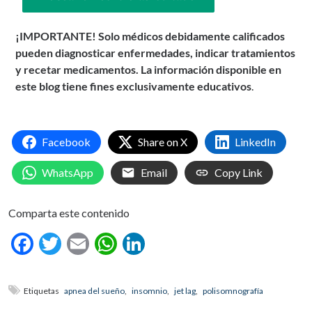
¡IMPORTANTE! Solo médicos debidamente calificados
pueden diagnosticar enfermedades, indicar tratamientos
y recetar medicamentos. La información disponible en
este blog tiene fines exclusivamente educativos
.
Facebook
Share on X
LinkedIn
WhatsApp
Email
Copy Link
Comparta este contenido
Facebook
Twitter
Email
WhatsApp
LinkedIn
Etiquetas
apnea del sueño
,
insomnio
,
jet lag
,
polisomnografía