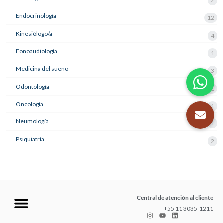
2
Endocrinología
12
Kinesiólogo/a
4
Fonoaudiología
1
Medicina del sueño
3
Odontología
21
Oncología
1
Neumología
1
Psiquiatría
2
Central de atención al cliente
+55 11 3035-1211