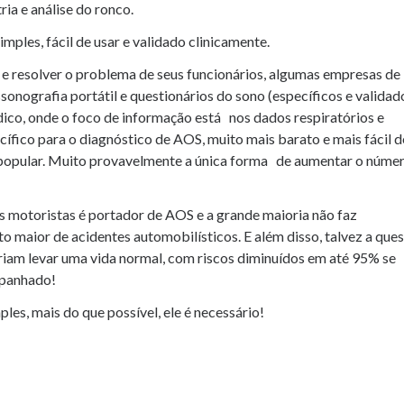
ia e análise do ronco.
mples, fácil de usar e validado clinicamente.
e resolver o problema de seus funcionários, algumas empresas de
ssonografia portátil e questionários do sono (específicos e validad
dico, onde o foco de informação está nos dados respiratórios e
ífico para o diagnóstico de AOS, muito mais barato e mais fácil d
is popular. Muito provavelmente a única forma de aumentar o núme
s motoristas é portador de AOS e a grande maioria não faz
o maior de acidentes automobilísticos. E além disso, talvez a que
riam levar uma vida normal, com riscos diminuídos em até 95% se
mpanhado!
les, mais do que possível, ele é necessário!