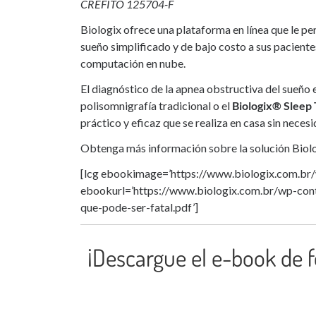
CREFITO 125704-F
Biologix ofrece una plataforma en línea que le pe
sueño simplificado y de bajo costo a sus pacientes
computación en nube.
El diagnóstico de la apnea obstructiva del sueño
polisomnigrafía tradicional o el
Biologix® Sleep 
práctico y eficaz que se realiza en casa sin neces
Obtenga más información sobre la solución Biol
[lcg ebookimage=’https://www.biologix.com.b
ebookurl=’https://www.biologix.com.br/wp-co
que-pode-ser-fatal.pdf’]
¡Descargue el e-book de f