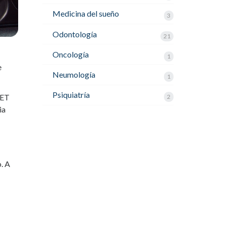
Medicina del sueño
3
Odontología
21
Oncología
1
e
Neumología
1
Psiquiatría
MET
2
ia
. A