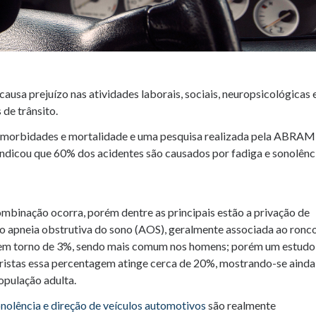
ausa prejuízo nas atividades laborais, sociais, neuropsicológicas 
 de trânsito.
de morbidades e mortalidade e uma pesquisa realizada pela ABRA
indicou que 60% dos acidentes são causados por fadiga e sonolênc
ombinação ocorra, porém dentre as principais estão a privação de
o apneia obstrutiva do sono (AOS), geralmente associada ao ronco
a em torno de 3%, sendo mais comum nos homens; porém um estudo
ristas essa percentagem atinge cerca de 20%, mostrando-se ainda
opulação adulta.
nolência e direção de veículos automotivos
são realmente