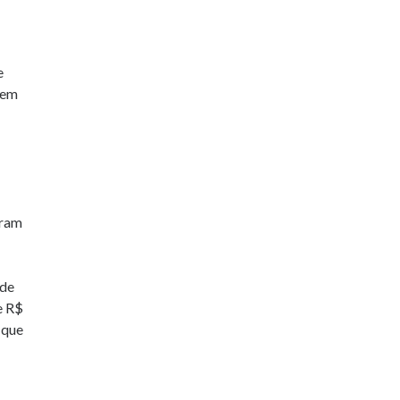
e
 em
eram
 de
e R$
 que