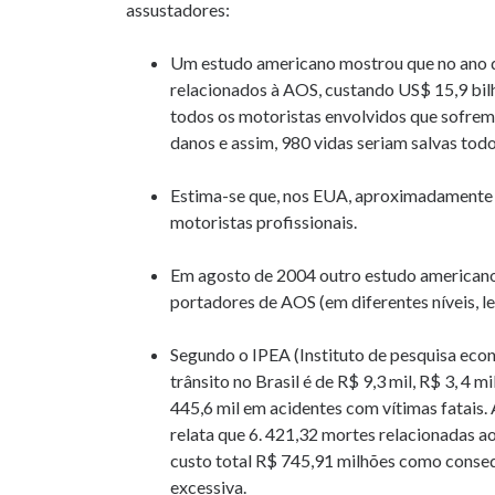
assustadores:
Um estudo americano mostrou que no ano d
relacionados à AOS, custando US$ 15,9 bil
todos os motoristas envolvidos que sofre
danos e assim, 980 vidas seriam salvas todo
Estima-se que, nos EUA, aproximadamente
motoristas profissionais.
Em agosto de 2004 outro estudo americano
portadores de AOS (em diferentes níveis, l
Segundo o IPEA (Instituto de pesquisa eco
trânsito no Brasil é de R$ 9,3 mil, R$ 3, 4 
445,6 mil em acidentes com vítimas fatais.
relata que 6. 421,32 mortes relacionadas a
custo total R$ 745,91 milhões como consequ
excessiva.