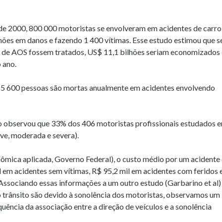
e 2000, 800 000 motoristas se envolveram em acidentes de carro
hões em danos e fazendo 1 400 vítimas. Esse estudo estimou que s
m de AOS fossem tratados, US$ 11,1 bilhões seriam economizados
 ano.
 5 600 pessoas são mortas anualmente em acidentes envolvendo
 observou que 33% dos 406 motoristas profissionais estudados 
eve, moderada e severa).
nômica aplicada, Governo Federal), o custo médio por um acidente
mil em acidentes sem vítimas, R$ 95,2 mil em acidentes com feridos 
 Associando essas informações a um outro estudo (Garbarino et al)
o trânsito são devido à sonolência dos motoristas, observamos um
ência da associação entre a direção de veículos e a sonolência