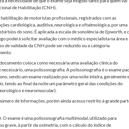
iza a necessidade de que o exame seja exigido tanto para quem vai
acional de Habilitação (CNH).
habilitação de motoristas profissionais, registrados com as
ações cardiológica, auditiva, neurológica e oftalmológica, por uma
istúrbios do sono. É aplicada a escala de sonolência de Epworth, e 
ego poderá solicitar avaliação com o médico especialista na área e
o de validade da CNH pode ser reduzido ou a categoria
mento.
 documento coloca como necessária uma avaliação clínica do
e necessário, uma polissonografia. A polissonografia é o exame pa
ono, sendo um exame realizado por uma noite inteira, geralmente
o, tendo ao final da noite um parâmetro geral das condições do
 neurológico e neuromuscular).
mero de informações, porém ainda acesso restrito à grande part
®
. O exame é uma polissonografia multimodal, utilizado para
u grave, à partir da oximetria, com o cálculo do índice de