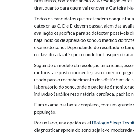
brasileiros, conforme anexo X. A resolução enfat
tirar, quanto para quem vai renovar a Carteira N
Todos os candidatos que pretendem conquistar a 
categorias C, D e E, devem passar, além das avali
avaliação específica para se detectar possíveis d
haja indícios de apneia do sono, o médico do tráf
exame do sono. Dependendo do resultado, o temp
reclassificada até que o condutor busque o trata
Seguindo o modelo da resolução americana, esse
motorista e posteriormente, caso o médico julgu
usado para o reconhecimento dos distúrbios do s
laboratório do sono, onde o paciente é monitorad
indivíduo (análise respiratória, cardíaca, padrão
É um exame bastante complexo, com um grande nú
população.
Por un lado, una opción es el
Biologix Sleep Test
diagnosticar apneia do sono seja leve, moderada o