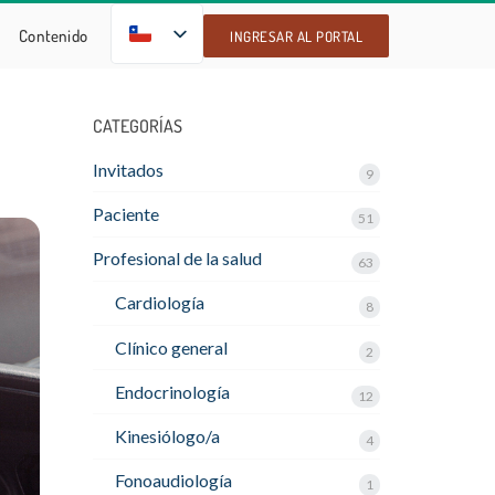
ES
Contenido
INGRESAR AL PORTAL
CATEGORÍAS
Invitados
9
Paciente
51
Profesional de la salud
63
Cardiología
8
Clínico general
2
Endocrinología
12
Kinesiólogo/a
4
Fonoaudiología
1