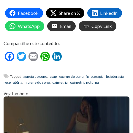
Facebook
Share on X
LinkedIn
WhatsApp
Email
Copy Link
Compartilhe este conteúdo:
Facebook
Twitter
Email
WhatsApp
LinkedIn
Tagged
apneia do sono
,
cpap
,
exame do sono
,
fisioterapia
,
fisioterapia
respiratória
,
higiene do sono
,
oximetria
,
oximetria noturna
Veja também