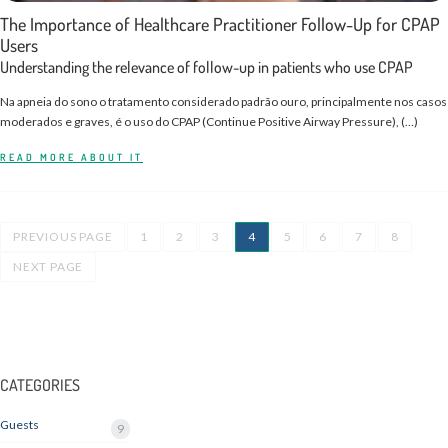
The Importance of Healthcare Practitioner Follow-Up for CPAP
Users
Understanding the relevance of follow-up in patients who use CPAP
Na apneia do sono o tratamento considerado padrão ouro, principalmente nos casos
moderados e graves, é o uso do CPAP (Continue Positive Airway Pressure), (…)
READ MORE ABOUT IT
PREVIOUS PAGE
1
2
3
4
5
6
7
8
NEXT PAGE
CATEGORIES
Guests
9