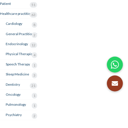
Patient
51
Healthcare practitioner
63
Cardiology
8
General Practitioner
2
Endocrinology
12
Physical Therapist
4
Speech Therapy
1
Sleep Medicine
3
Dentistry
21
Oncology
1
Pulmonology
1
Psychiatry
2