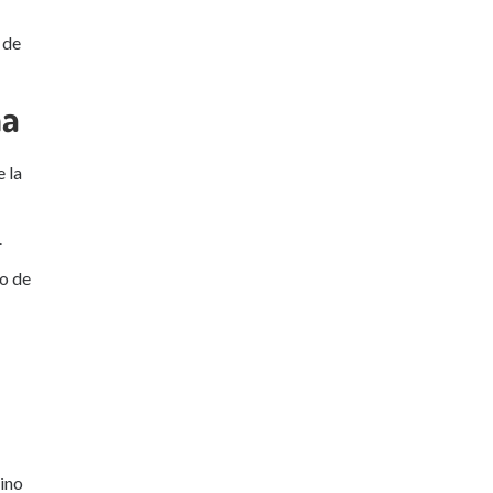
 de
ma
 la
.
to de
sino