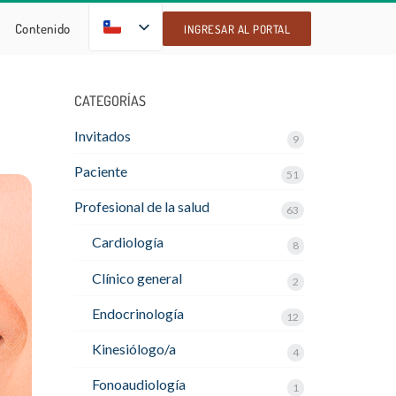
ES
Contenido
INGRESAR AL PORTAL
CATEGORÍAS
Invitados
9
Paciente
51
Profesional de la salud
63
Cardiología
8
Clínico general
2
Endocrinología
12
Kinesiólogo/a
4
Fonoaudiología
1