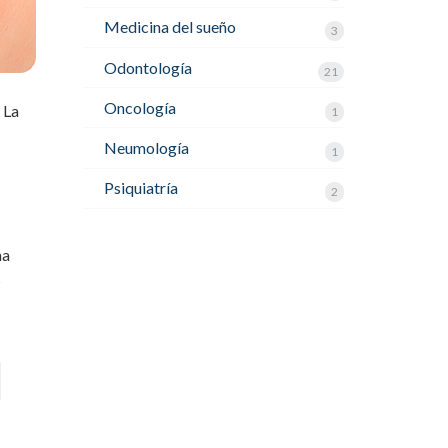
Medicina del sueño
3
Odontología
21
Oncología
 La
1
Neumología
1
Psiquiatría
2
na
s