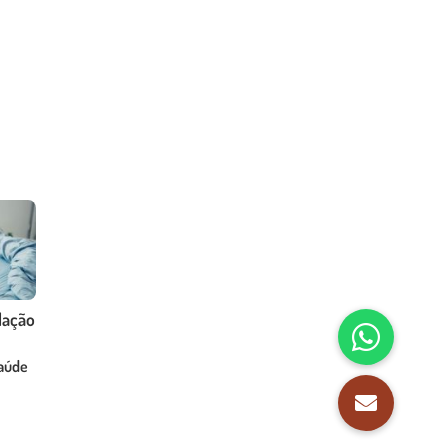
lação
saúde