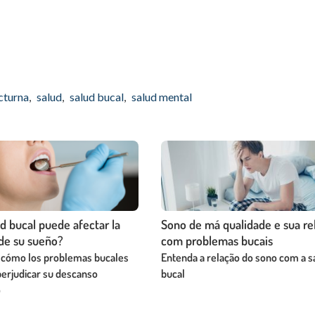
cturna
,
salud
,
salud bucal
,
salud mental
d bucal puede afectar la
Sono de má qualidade e sua re
 de su sueño?
com problemas bucais
 cómo los problemas bucales
Entenda a relação do sono com a 
erjudicar su descanso
bucal
o