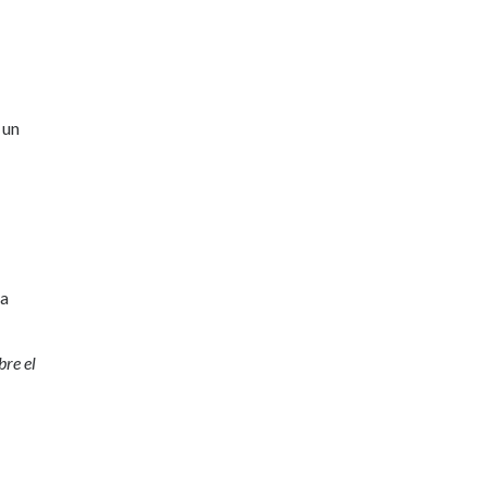
 un
la
bre el