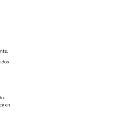
nte.
nados
do
ca en