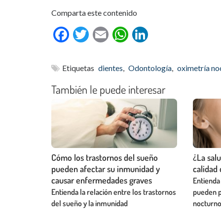
Comparta este contenido
Facebook
Twitter
Email
WhatsApp
LinkedIn
Etiquetas
dientes
,
Odontología
,
oximetría no
También le puede interesar
Cómo los trastornos del sueño
¿La salu
pueden afectar su inmunidad y
calidad
causar enfermedades graves
Entienda
Entienda la relación entre los trastornos
pueden p
del sueño y la inmunidad
nocturn