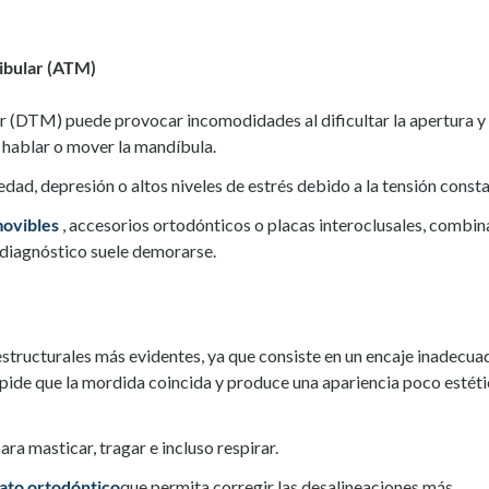
ibular (ATM)
r (DTM) puede provocar incomodidades al dificultar la apertura y
 hablar o mover la mandíbula.
ad, depresión o altos niveles de estrés debido a la tensión consta
movibles
, accesorios ortodónticos o placas interoclusales, combi
diagnóstico suele demorarse.
estructurales más evidentes, ya que consiste en un encaje inadecua
 impide que la mordida coincida y produce una apariencia poco estéti
ra masticar, tragar e incluso respirar.
ato ortodóntico
que permita corregir las desalineaciones más