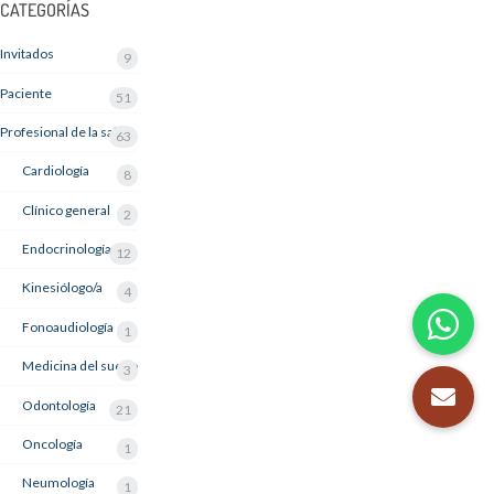
CATEGORÍAS
Invitados
9
Paciente
51
Profesional de la salud
63
Cardiología
8
Clínico general
2
Endocrinología
12
Kinesiólogo/a
4
Fonoaudiología
1
Medicina del sueño
3
Odontología
21
Oncología
1
Neumología
1