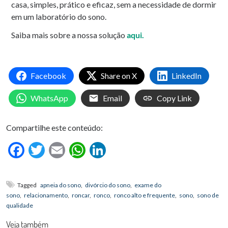
casa, simples, prático e eficaz, sem a necessidade de dormir
em um laboratório do sono.
Saiba mais sobre a nossa solução
aqui.
Facebook
Share on X
LinkedIn
WhatsApp
Email
Copy Link
Compartilhe este conteúdo:
Facebook
Twitter
Email
WhatsApp
LinkedIn
Tagged
apneia do sono
,
divórcio do sono
,
exame do
sono
,
relacionamento
,
roncar
,
ronco
,
ronco alto e frequente
,
sono
,
sono de
qualidade
Veja também