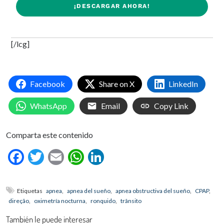
¡DESCARGAR AHORA!
[/lcg]
Facebook
Share on X
LinkedIn
WhatsApp
Email
Copy Link
Comparta este contenido
Facebook
Twitter
Email
WhatsApp
LinkedIn
Etiquetas
apnea
,
apnea del sueño
,
apnea obstructiva del sueño
,
CPAP
,
direção
,
oximetría nocturna
,
ronquido
,
trânsito
También le puede interesar