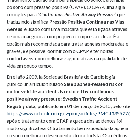
do sono com pressão positiva (CPAP). O CPAP, uma sigla
em inglês para “
Continuous Positive Airway Pressure”
que
traduzindo significa
Pressão Positiva Contínua nas Vias
Aéreas
, é usado com uma máscara que está ligada através
de uma mangueira a um pequeno compressor de ar. É a
opção mais recomendada para tratar apneias moderadas e
graves, e é possível dormir com o CPAP e ter noites
confortáveis, com melhoras significativas na qualidade de
vida em pouco tempo.
En el año 2009, la Sociedad Brasileña de Cardiología
publicó un artículo titulado
Sleep apnea-related risk of
motor vehicle accidents is reduced by continuous
positive airway pressure: Swedish Traffic Accident
Registry data,
publicado em 01 de março de 2015, pelo site
https://www.ncbi.nlm.nih.gov/pmc/articles/PMC4335527/
,
após o tratamento com CPAP a queda dos acidentes foi
muito significativa. O tratamento bem-sucedido da apneia
do sono melhora o desempenho do motorista. Os médicos