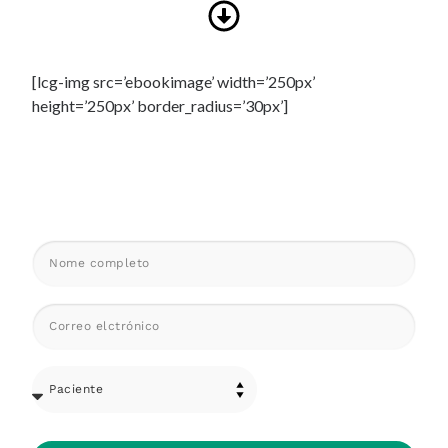
[lcg-img src=’ebookimage’ width=’250px’
height=’250px’ border_radius=’30px’]