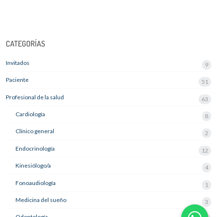
CATEGORÍAS
Invitados
9
Paciente
51
Profesional de la salud
63
Cardiología
8
Clínico general
2
Endocrinología
12
Kinesiólogo/a
4
Fonoaudiología
1
Medicina del sueño
3
Odontología