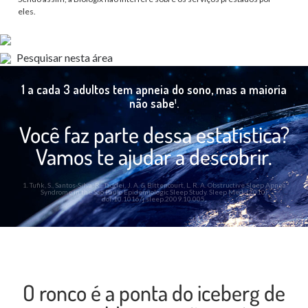
eles.
Pesquisar nesta área
1 a cada 3 adultos tem apneia do sono, mas a maioria
não sabe¹.
Você faz parte dessa estatística?
Vamos te ajudar a descobrir.
1. Tufik, S., Santos-Silva, R., Taddei, J. A. & Bittencourt, L. R. A. Obstructive Sleep Apnea
Syndrome in the Sao Paulo Epidemiologic Sleep Study. Sleep Med. (2010)
doi:10.1016/j.sleep.2009.10.005.
O ronco é a ponta do iceberg de