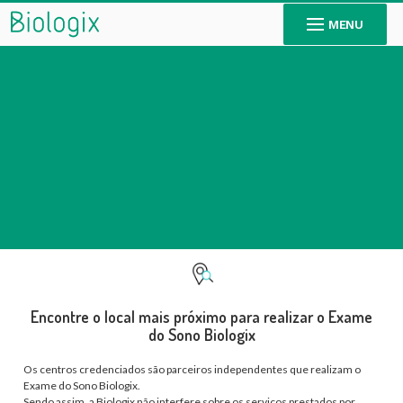
MENU
Paciente
Encontre o local mais próximo para realizar o Exame
Encontre um centro credenciado próximo a você para realizar o Exame
do Sono Biologix
do Sono Biologix e conheça informações importantes sobre ronco e
apneia.
Os centros credenciados são parceiros independentes que realizam o
Exame do Sono Biologix.
Sendo assim, a Biologix não interfere sobre os serviços prestados por